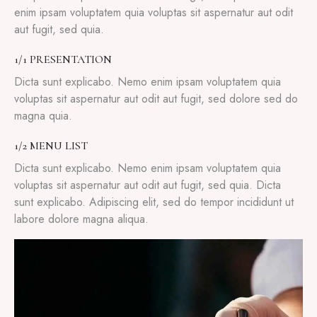
enim ipsam voluptatem quia voluptas sit aspernatur aut odit
aut fugit, sed quia.
1/1 PRESENTATION
Dicta sunt explicabo. Nemo enim ipsam voluptatem quia
voluptas sit aspernatur aut odit aut fugit, sed dolore sed do
magna quia.
1/2 MENU LIST
Dicta sunt explicabo. Nemo enim ipsam voluptatem quia
voluptas sit aspernatur aut odit aut fugit, sed quia. Dicta
sunt explicabo. Adipiscing elit, sed do tempor incididunt ut
labore dolore magna aliqua.