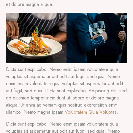
et dolore magna aliqua.
Dicta sunt explicabo. Nemo enim ipsam voluptatem quia
voluptas sit aspernatur aut odit aut fugit, sed quia. Nemo
enim ipsam voluptatem quia voluptas sit aspernatur aut odit
aut fugit, sed quia. Dicta sunt explicabo. Adipiscing elit, sed
do eiusmod tempor incididunt ut labore et dolore magna
aliqua. Ut enim ad veniam quis nostrud exercitation enim
ullamco. Nemo magna ipsam
Voluptatem Quia Voluptas.
Dicta sunt explicabo. Nemo enim ipsam voluptatem quia
voluptas sit aspernatur aut odit aut fugit, sed quia. Nemo