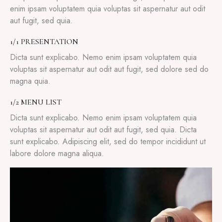
enim ipsam voluptatem quia voluptas sit aspernatur aut odit
aut fugit, sed quia.
1/1 PRESENTATION
Dicta sunt explicabo. Nemo enim ipsam voluptatem quia
voluptas sit aspernatur aut odit aut fugit, sed dolore sed do
magna quia.
1/2 MENU LIST
Dicta sunt explicabo. Nemo enim ipsam voluptatem quia
voluptas sit aspernatur aut odit aut fugit, sed quia. Dicta
sunt explicabo. Adipiscing elit, sed do tempor incididunt ut
labore dolore magna aliqua.