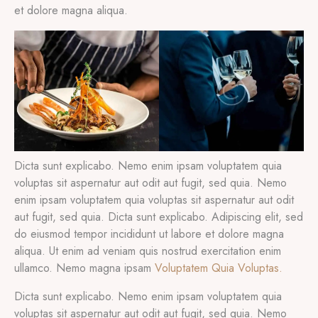
et dolore magna aliqua.
Dicta sunt explicabo. Nemo enim ipsam voluptatem quia
voluptas sit aspernatur aut odit aut fugit, sed quia. Nemo
enim ipsam voluptatem quia voluptas sit aspernatur aut odit
aut fugit, sed quia. Dicta sunt explicabo. Adipiscing elit, sed
do eiusmod tempor incididunt ut labore et dolore magna
aliqua. Ut enim ad veniam quis nostrud exercitation enim
ullamco. Nemo magna ipsam
Voluptatem Quia Voluptas.
Dicta sunt explicabo. Nemo enim ipsam voluptatem quia
voluptas sit aspernatur aut odit aut fugit, sed quia. Nemo